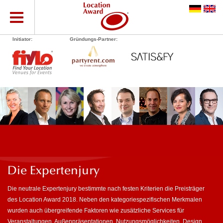
Die Expertenjury
Die neutrale Expertenjury bestimmte nach festen Kriterien die Preisträger
des Location Award 2018. Neben den kategoriespezifischen Merkmalen
wurden auch übergreifende Faktoren wie zusätzliche Services für
Veranstaltungen, Außenpräsentationen, Nutzungsmöglichkeiten, Design,